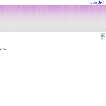
[ فارسی ]
sers.