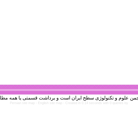
Persian site map -
English site map
- Created in 0.14 seconds with 0 queries by