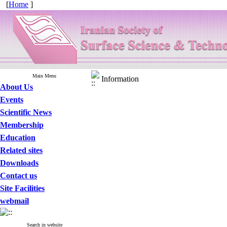
[
Home
]
Main Menu
Information
About Us
Events
Scientific News
Membership
Education
Related sites
Downloads
Contact us
Site Facilities
webmail
Search in website