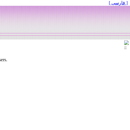
[ فارسی ]
sers.