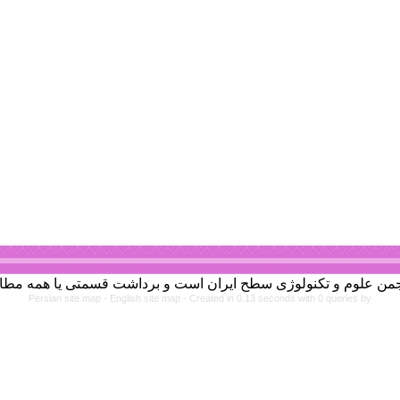
Persian site map -
English site map
- Created in 0.13 seconds with 0 queries by