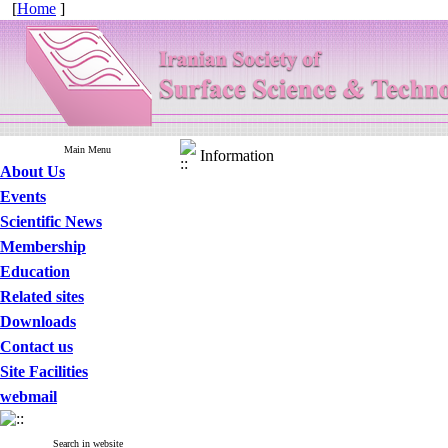
[
Home
]
Main Menu
Information
About Us
Events
Scientific News
Membership
Education
Related sites
Downloads
Contact us
Site Facilities
webmail
Search in website