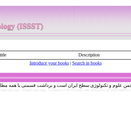
itle
Description
Introduce your books
|
Search in books
rsian site map -
English site map
- Created in 0.09 seconds with 18 queries by YEKTAWEB 4