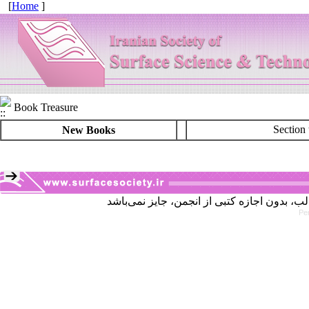
[
Home
]
Book Treasure
Section t
New Books
Pe