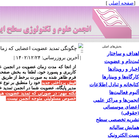
[
صفحه اصلی
]
بخش‌های اصلی
چگونگی تمدید عضویت اعضایی که زمان 
اهداف و ساختار
| آخرین بروزرسانی: ۱۴۰۲/۱۲/۲۴ |
ثبت‌نام و عضویت
از انجا که مدت زمان عضویت در انجمن علو
اخبار و رویدادها
کاربری و پسورد خود، لطفا به بخش صفحه ش
کارگاه‌ها و وبینارها
فرم ظاهر شده به صورت برخط از طریق کارت
فیش پرداختی جدید
خود را منطبق بر نوع عض
کتابخانه و تبادل اطلاعات
مدیر پایگاه، عضویت شما در انجمن تمدید خ
آلبوم فعالیت‌ها
نکته مهم: در صورتی که تمدید عضویت هر یک
خصوص مسئولیتی متوجه انجمن نیست.
انجمن‌ها و مراکز علمی
اعضای موسساتی
(حقوقی)
نشریه تخصصی سطح
همایش سالیانه
پست الکترونیک